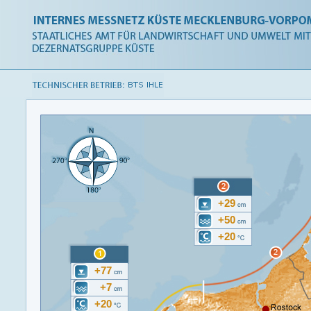
+29
+50
+20
+77
+7
+20